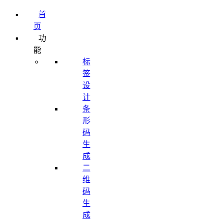
首
页
功
能
标
签
设
计
条
形
码
生
成
二
维
码
生
成