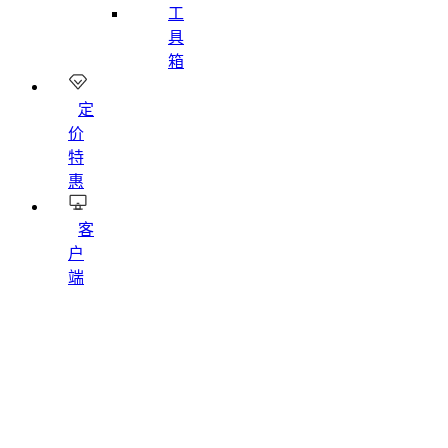
工
具
箱
定
价
特
惠
客
户
端