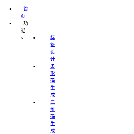
首
页
功
能
标
签
设
计
条
形
码
生
成
二
维
码
生
成