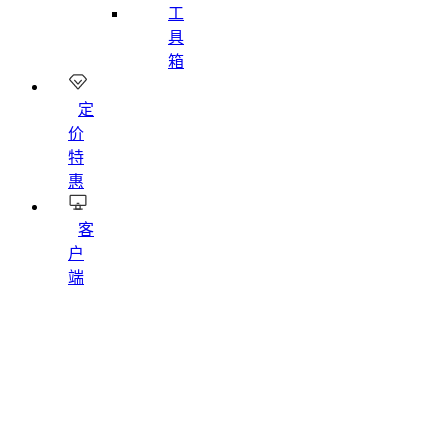
工
具
箱
定
价
特
惠
客
户
端