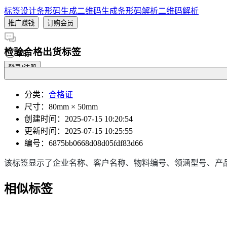
标签设计
条形码生成
二维码生成
条形码解析
二维码解析
推广赚钱
订购会员
检验合格出货标签
帮助
登录/注册
分类
：
合格证
尺寸
：80mm × 50mm
创建时间
：2025-07-15 10:20:54
更新时间
：2025-07-15 10:25:55
编号
：6875bb0668d08d05fdf83d66
该标签显示了企业名称、客户名称、物料编号、领涵型号、产
相似标签