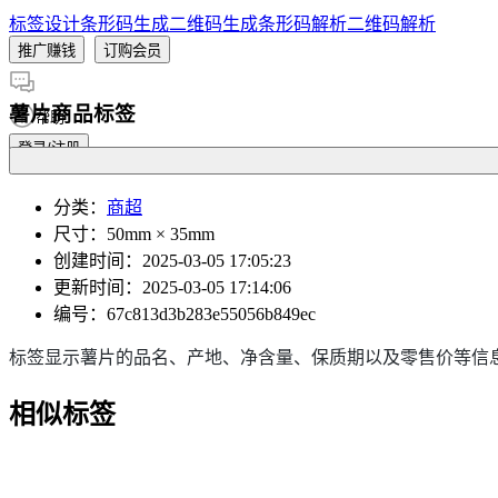
标签设计
条形码生成
二维码生成
条形码解析
二维码解析
推广赚钱
订购会员
薯片商品标签
帮助
登录/注册
分类
：
商超
尺寸
：50mm × 35mm
创建时间
：2025-03-05 17:05:23
更新时间
：2025-03-05 17:14:06
编号
：67c813d3b283e55056b849ec
标签显示薯片的品名、产地、净含量、保质期以及零售价等信
相似标签