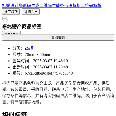
标签设计
条形码生成
二维码生成
条形码解析
二维码解析
推广赚钱
订购会员
东北特产商品标签
帮助
登录/注册
立即编辑
分类
：
商超
尺寸
：70mm × 50mm
创建时间
：2025-03-07 10:46:19
更新时间
：2025-03-07 11:23:48
编号
：67ca5dfbe9c4bd77578b5840
标签显示产品名称为穿山龙，产品类型是食用农产品，保质
期、散装重量、采收日期、联系电话、生产地址、包装日期、
保存条件等信息，并有淘宝扫码进店二维码，适用于农产品销
售、特产店铺等场景。
相似标签