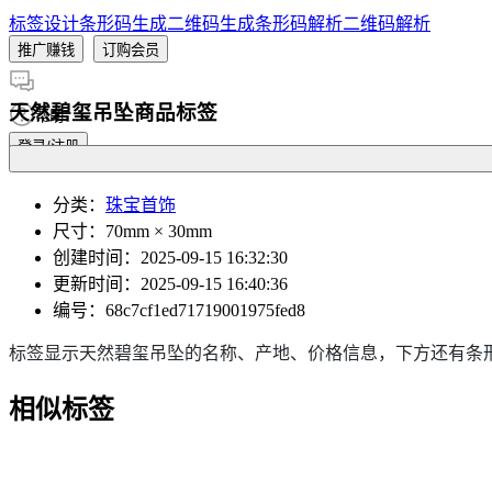
标签设计
条形码生成
二维码生成
条形码解析
二维码解析
推广赚钱
订购会员
天然碧玺吊坠商品标签
帮助
登录/注册
分类
：
珠宝首饰
尺寸
：70mm × 30mm
创建时间
：2025-09-15 16:32:30
更新时间
：2025-09-15 16:40:36
编号
：68c7cf1ed71719001975fed8
标签显示天然碧玺吊坠的名称、产地、价格信息，下方还有条
相似标签