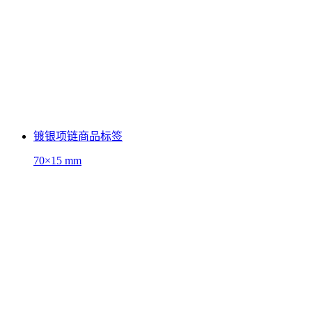
镀银项链商品标签
70×15 mm