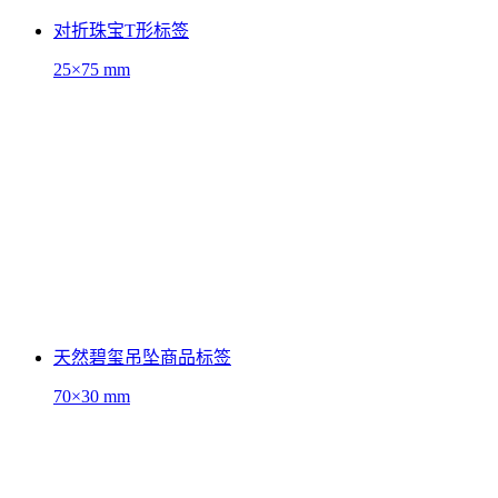
对折珠宝T形标签
25×75 mm
天然碧玺吊坠商品标签
70×30 mm