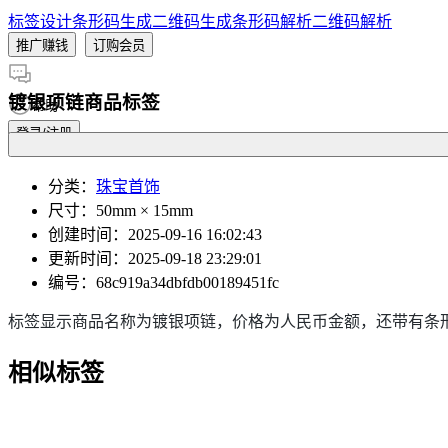
标签设计
条形码生成
二维码生成
条形码解析
二维码解析
推广赚钱
订购会员
镀银项链商品标签
帮助
登录/注册
分类
：
珠宝首饰
尺寸
：50mm × 15mm
创建时间
：2025-09-16 16:02:43
更新时间
：2025-09-18 23:29:01
编号
：68c919a34dbfdb00189451fc
标签显示商品名称为镀银项链，价格为人民币金额，还带有条
相似标签