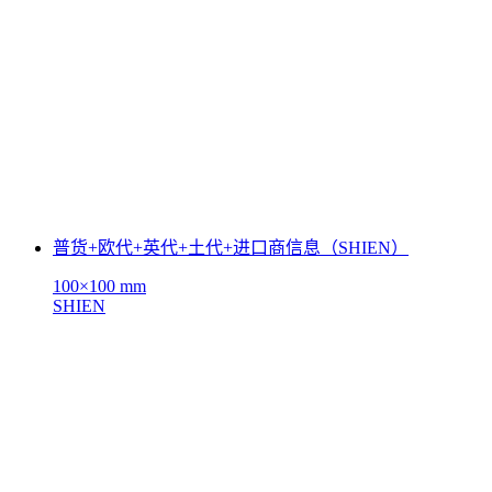
普货+欧代+英代+土代+进口商信息（SHIEN）
100×100 mm
SHIEN