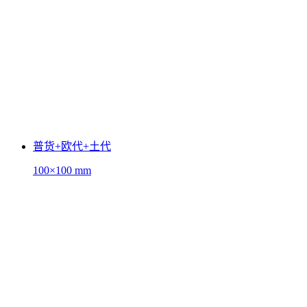
普货+欧代+土代
100×100 mm