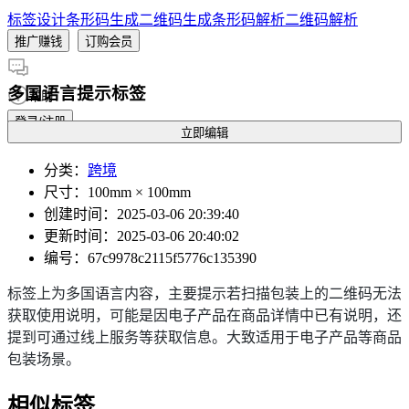
标签设计
条形码生成
二维码生成
条形码解析
二维码解析
推广赚钱
订购会员
多国语言提示标签
帮助
登录/注册
立即编辑
分类
：
跨境
尺寸
：100mm × 100mm
创建时间
：2025-03-06 20:39:40
更新时间
：2025-03-06 20:40:02
编号
：67c9978c2115f5776c135390
标签上为多国语言内容，主要提示若扫描包装上的二维码无法
获取使用说明，可能是因电子产品在商品详情中已有说明，还
提到可通过线上服务等获取信息。大致适用于电子产品等商品
包装场景。
相似标签