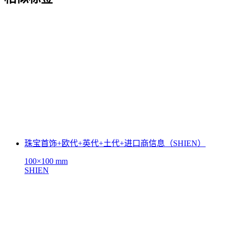
珠宝首饰+欧代+英代+土代+进口商信息（SHIEN）
100×100 mm
SHIEN