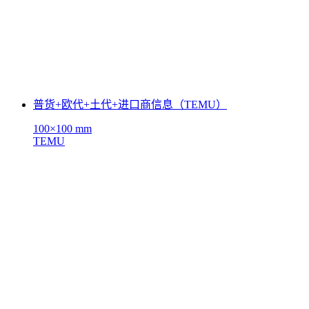
普货+欧代+土代+进口商信息（TEMU）
100×100 mm
TEMU