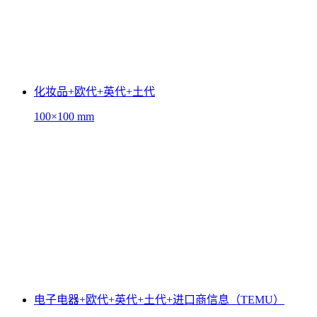
化妆品+欧代+英代+土代
100×100 mm
电子电器+欧代+英代+土代+进口商信息（TEMU）