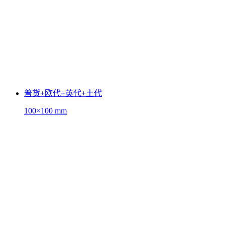
普货+欧代+英代+土代
100×100 mm