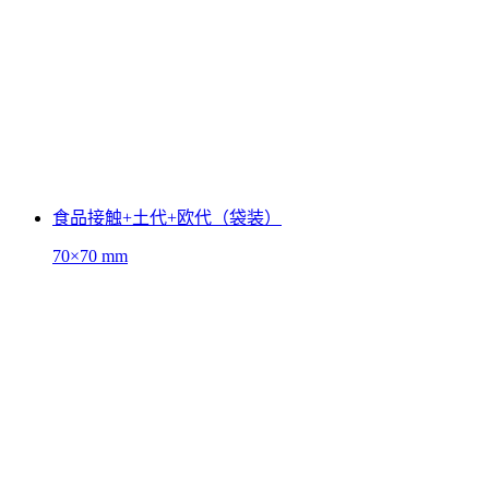
食品接触+土代+欧代（袋装）
70×70 mm