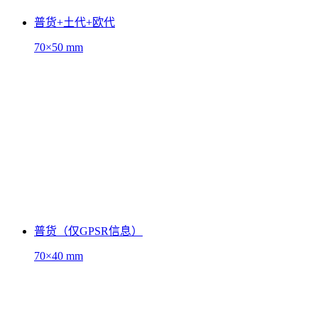
普货+土代+欧代
70×50 mm
普货（仅GPSR信息）
70×40 mm