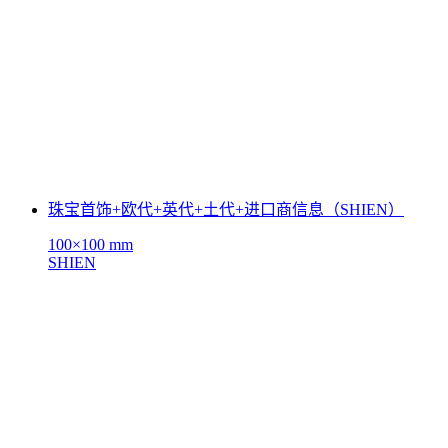
珠宝首饰+欧代+英代+土代+进口商信息（SHIEN）
100×100 mm
SHIEN