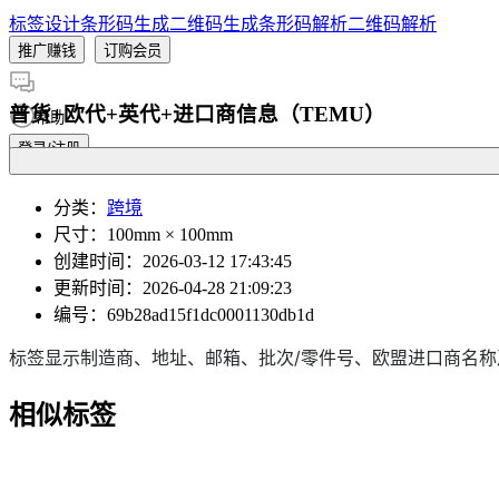
标签设计
条形码生成
二维码生成
条形码解析
二维码解析
推广赚钱
订购会员
普货+欧代+英代+进口商信息（TEMU）
帮助
登录/注册
分类
：
跨境
尺寸
：100mm × 100mm
创建时间
：2026-03-12 17:43:45
更新时间
：2026-04-28 21:09:23
编号
：69b28ad15f1dc0001130db1d
标签显示制造商、地址、邮箱、批次/零件号、欧盟进口商名
相似标签