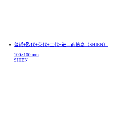
普货+欧代+英代+土代+进口商信息（SHIEN）
100×100 mm
SHIEN