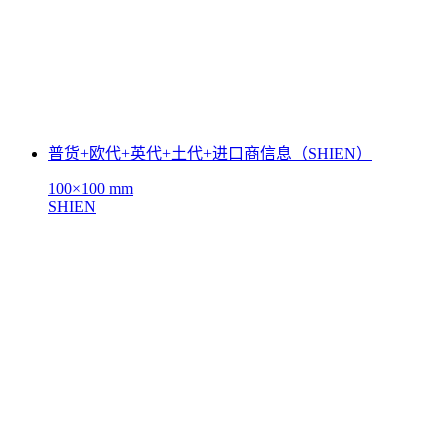
普货+欧代+英代+土代+进口商信息（SHIEN）
100×100 mm
SHIEN