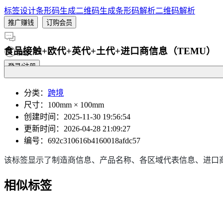
标签设计
条形码生成
二维码生成
条形码解析
二维码解析
推广赚钱
订购会员
食品接触+欧代+英代+土代+进口商信息（TEMU）
帮助
登录/注册
分类
：
跨境
尺寸
：100mm × 100mm
创建时间
：2025-11-30 19:56:54
更新时间
：2026-04-28 21:09:27
编号
：692c310616b4160018afdc57
该标签显示了制造商信息、产品名称、各区域代表信息、进口
相似标签