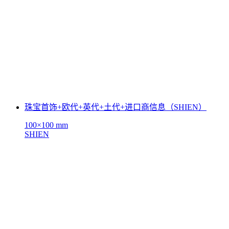
珠宝首饰+欧代+英代+土代+进口商信息（SHIEN）
100×100 mm
SHIEN